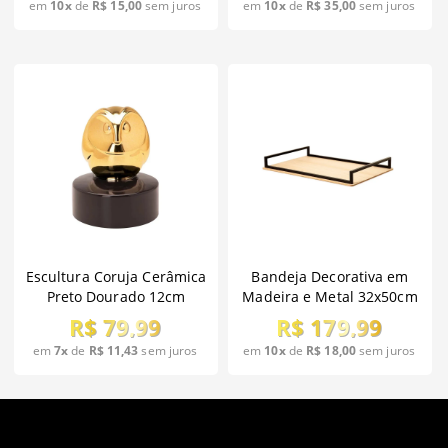
em
10x
de
R$ 15,00
sem juros
em
10x
de
R$ 35,00
sem juros
Escultura Coruja Cerâmica
Bandeja Decorativa em
Preto Dourado 12cm
Madeira e Metal 32x50cm
R$ 79,99
R$ 179,99
em
7x
de
R$ 11,43
sem juros
em
10x
de
R$ 18,00
sem juros