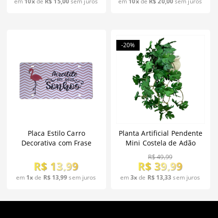
em
10x
de
R$ 15,00
sem juros
em
10x
de
R$ 20,00
sem juros
-20%
Placa Estilo Carro
Planta Artificial Pendente
Decorativa com Frase
Mini Costela de Adão
40cm
R$ 49,99
R$ 13,99
R$ 39,99
em
1x
de
R$ 13,99
sem juros
em
3x
de
R$ 13,33
sem juros