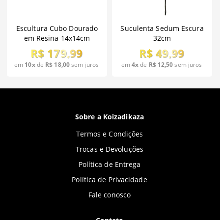
Escultura Cubo Dourado
Suculenta Sedum Escura
em Resina 14x14cm
32cm
R$ 179,99
R$ 49,99
em
10x
de
R$ 18,00
sem juros
em
4x
de
R$ 12,50
sem juros
Sobre a Koizadikaza
Termos e Condições
Trocas e Devoluções
Política de Entrega
Política de Privacidade
Fale conosco