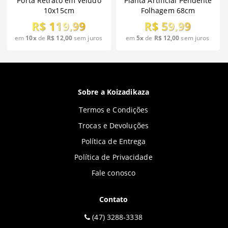
Porta Retrato em Veludo
Planta Artificial Pendente
10x15cm
Folhagem 68cm
R$ 119,99
R$ 59,99
em
10x
de
R$ 12,00
sem juros
em
5x
de
R$ 12,00
sem juros
Sobre a Koizadikaza
Termos e Condições
Trocas e Devoluções
Política de Entrega
Política de Privacidade
Fale conosco
Contato
(47) 3288-3338