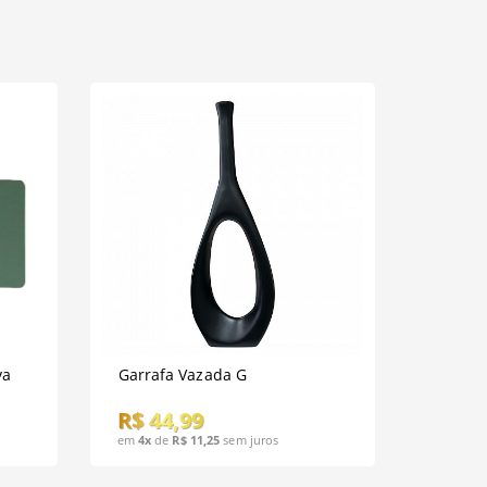
va
Garrafa Vazada G
R$ 44,99
em
4x
de
R$ 11,25
sem juros