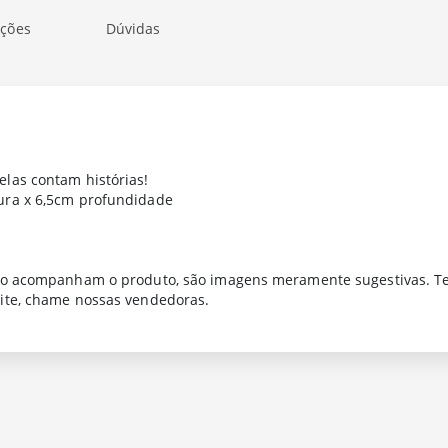
ações
Dúvidas
las contam histórias!
ura x 6,5cm profundidade
ão acompanham o produto, são imagens meramente sugestivas. Tem
ite, chame nossas vendedoras.