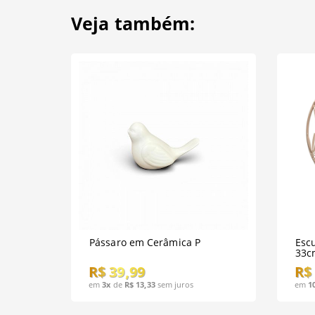
Veja também:
Pássaro em Cerâmica P
Esc
33c
R$ 39,99
R$
em
3x
de
R$ 13,33
sem juros
em
1