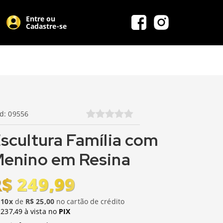
Entre ou
Cadastre-se
Id: 09556
scultura Família com
enino em Resina
$ 249,99
u
10x
de
R$ 25,00
no cartão de crédito
 237,49 à vista no
PIX