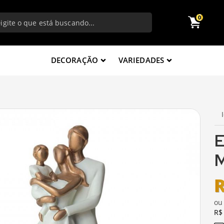
0
DECORAÇÃO
VARIEDADES
E
M
R
o
R$