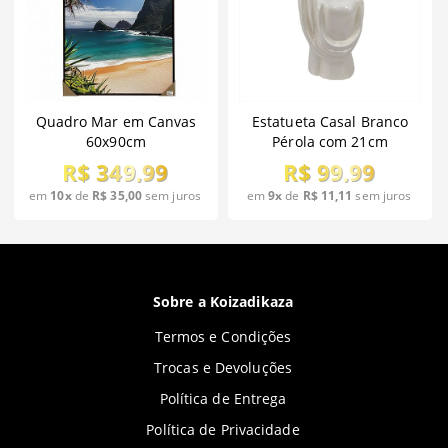
Quadro Mar em Canvas
Estatueta Casal Branco
60x90cm
Pérola com 21cm
R$ 349,99
R$ 99,99
em
10x
de
R$ 35,00
sem juros
em
9x
de
R$ 11,11
sem juros
Sobre a Koizadikaza
Termos e Condições
Trocas e Devoluções
Política de Entrega
Política de Privacidade