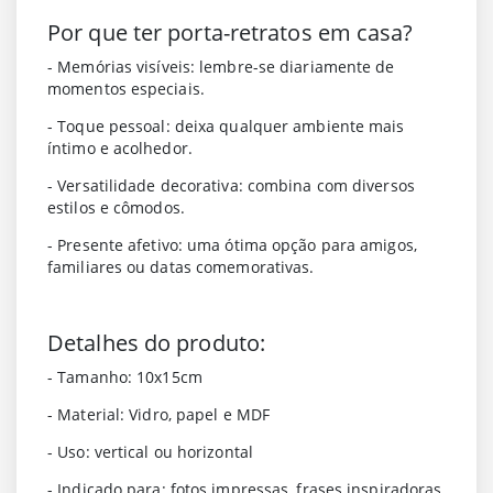
Por que ter porta-retratos em casa?
-
Memórias visíveis
: lembre-se diariamente de
momentos especiais.
-
Toque pessoal
: deixa qualquer ambiente mais
íntimo e acolhedor.
-
Versatilidade decorativa
: combina com diversos
estilos e cômodos.
-
Presente afetivo
: uma ótima opção para amigos,
familiares ou datas comemorativas.
Detalhes do produto:
- Tamanho
: 10x15cm
-
Material
: Vidro, papel e MDF
-
Uso
: vertical ou horizontal
-
Indicado para
: fotos impressas, frases inspiradoras,