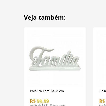
Veja também:
Palavra Família 25cm
Casa
R$ 99,99
R$
em
9x
de
R$ 11,11
sem juros
em
5