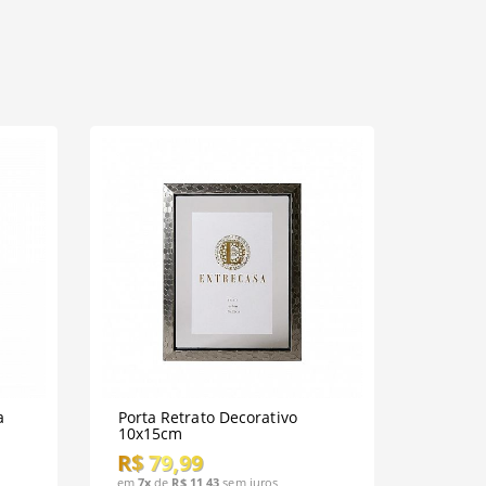
a
Porta Retrato Decorativo
10x15cm
R$ 79,99
em
7x
de
R$ 11,43
sem juros