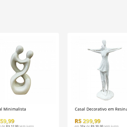
l Minimalista
Casal Decorativo em Resin
 59,99
R$ 299,99
x
de
R$ 12,00
sem juros
em
10x
de
R$ 30,00
sem juros