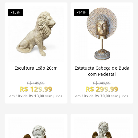
-13%
-14%
Escultura Leão 26cm
Estatueta Cabeça de Buda
com Pedestal
R$ 149,99
R$ 349,99
R$ 129,99
R$ 299,99
em
10x
de
R$ 13,00
sem juros
em
10x
de
R$ 30,00
sem juros