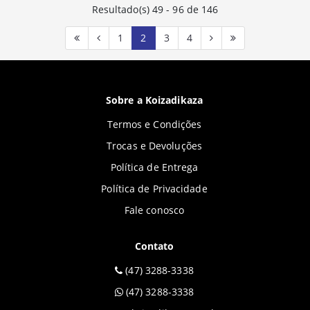
Resultado(s) 49 - 96 de 146
1
2
3
4
Sobre a Koizadikaza
Termos e Condições
Trocas e Devoluções
Política de Entrega
Política de Privacidade
Fale conosco
Contato
(47) 3288-3338
(47) 3288-3338