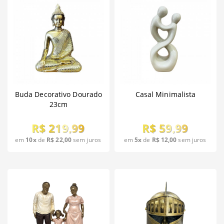
Buda Decorativo Dourado
Casal Minimalista
23cm
R$ 219,99
R$ 59,99
em
10x
de
R$ 22,00
sem juros
em
5x
de
R$ 12,00
sem juros