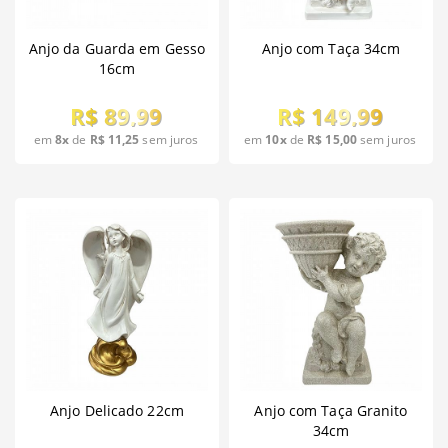
Anjo da Guarda em Gesso
Anjo com Taça 34cm
16cm
R$ 89,99
R$ 149,99
em
8x
de
R$ 11,25
sem juros
em
10x
de
R$ 15,00
sem juros
Anjo Delicado 22cm
Anjo com Taça Granito
34cm