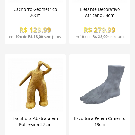
Cachorro Geométrico
Elefante Decorativo
20cm
Africano 34cm
R$ 129,99
R$ 279,99
em
10x
de
R$ 13,00
sem juros
em
10x
de
R$ 28,00
sem juros
Escultura Abstrata em
Escultura Pé em Cimento
Poliresina 27cm
19cm