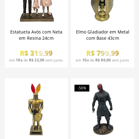
Estatueta Avós com Neta
Elmo Gladiador em Metal
em Resina 24cm
com Base 43cm
R$ 319,99
R$ 799,99
em
10x
de
R$ 32,00
sem juros
em
10x
de
R$ 80,00
sem juros
-50%