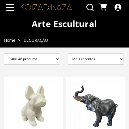
Arte Escultural
Home
DECORAÇÃO