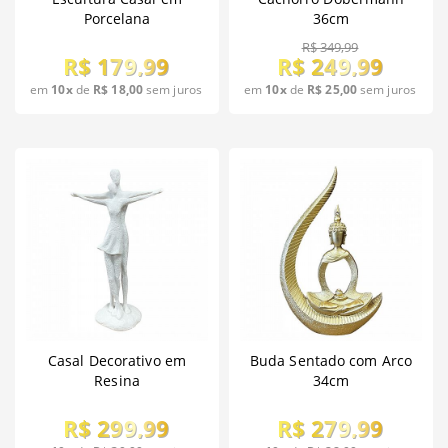
Porcelana
36cm
R$ 349,99
R$ 179,99
R$ 249,99
em
10x
de
R$ 18,00
sem juros
em
10x
de
R$ 25,00
sem juros
Casal Decorativo em
Buda Sentado com Arco
Resina
34cm
R$ 299,99
R$ 279,99